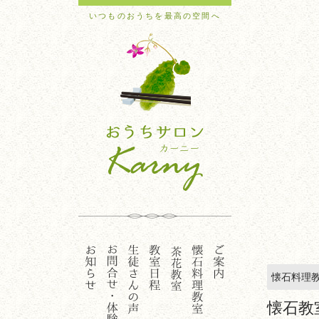
いつものおうちを最高の空間へ
懐石料理
懐石教