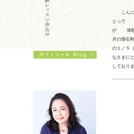
こんにち
とって 
が 体験
月の懐石
の１／５
なさまに
し