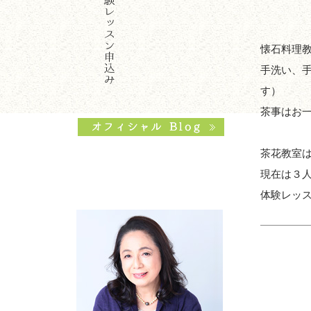
懐石料理
手洗い、
す）
茶事はお
茶花教室
現在は３
体験レッ